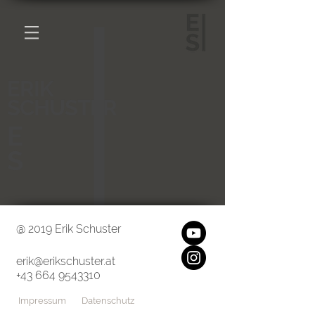
ERIK
SCHUSTER
E
S
Saxophon-Klarinette
@ 2019 Erik Schuster
erik@erikschuster.at
+43
664 9543310
Impressum
Datenschutz